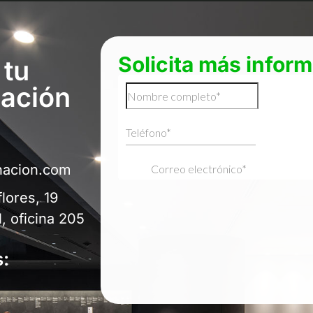
Solicita más infor
 tu
nación
inacion.com
flores, 19
, oficina 205
s: